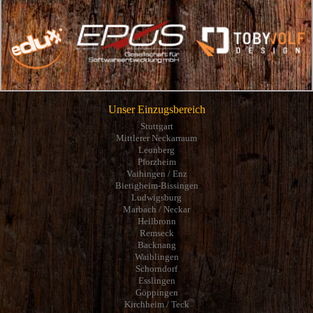
Fuss-Referenzen
Unser Einzugsbereich
Stuttgart
Mittlerer Neckarraum
Leonberg
Pforzheim
Vaihingen / Enz
Bietigheim-Bissingen
Ludwigsburg
Marbach / Neckar
Heilbronn
Remseck
Backnang
Waiblingen
Schorndorf
Esslingen
Göppingen
Kirchheim / Teck