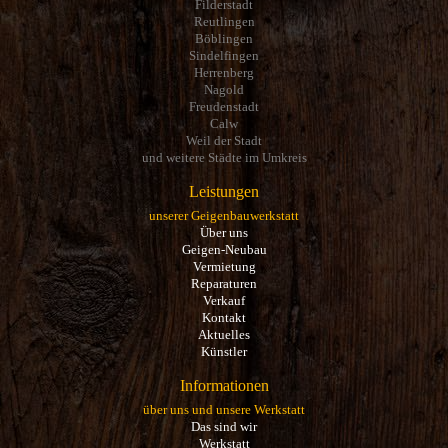
Filderstadt
Reutlingen
Böblingen
Sindelfingen
Herrenberg
Nagold
Freudenstadt
Calw
Weil der Stadt
und weitere Städte im Umkreis
Leistungen
unserer Geigenbauwerkstatt
Über uns
Geigen-Neubau
Vermietung
Reparaturen
Verkauf
Kontakt
Aktuelles
Künstler
Informationen
über uns und unsere Werkstatt
Das sind wir
Werkstatt