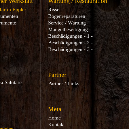
er Werkstatt
Wartung / Restauration
artin Eppler
Risse
rumenten
Bogenreparaturen
trumente
Service / Wartung
Mängelbeseitigung
Beschädigungen - 1 -
Beschädigungen - 2 -
Beschädigungen - 3 -
Partner
a Salutare
Partner / Links
Meta
Home
Kontakt
spielen