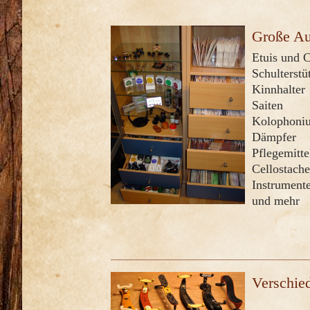
Große Au
Etuis und C
Schulterstü
Kinnhalter
Saiten
Kolophoni
Dämpfer
Pflegemitte
Cellostache
Instrument
und mehr
Verschied