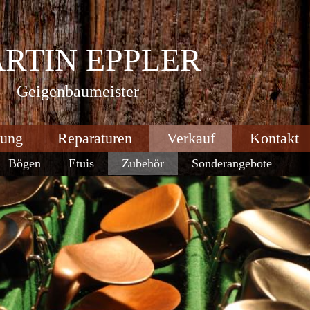
RTIN EPPLER
Geigenbaumeister
tung
Reparaturen
Verkauf
Kontakt
Bögen
Etuis
Zubehör
Sonderangebote