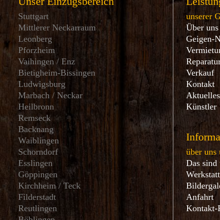
Unser Einzugsbereich
Leistun
Stuttgart
unserer 
Mittlerer Neckarraum
Über uns
Leonberg
Geigen-
Pforzheim
Vermietu
Vaihingen / Enz
Reparatu
Bietigheim-Bissingen
Verkauf
Ludwigsburg
Kontakt
Marbach / Neckar
Aktuelle
Heilbronn
Künstler
Remseck
Backnang
Informa
Waiblingen
Schorndorf
über uns 
Esslingen
Das sind
Göppingen
Werkstat
Kirchheim / Teck
Bildergal
Filderstadt
Anfahrt
Reutlingen
Kontakt-
Böblingen