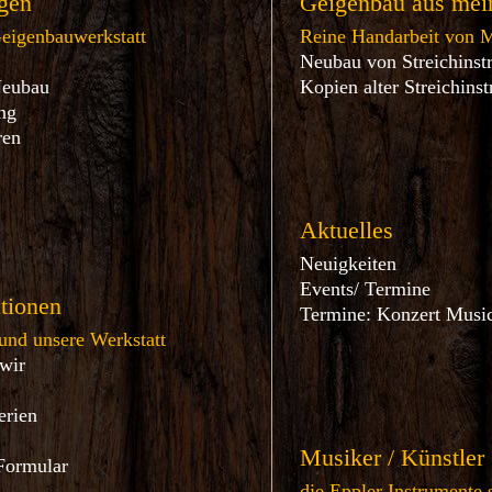
gen
Geigenbau aus mein
Geigenbauwerkstatt
Reine Handarbeit von M
Neubau von Streichinst
Neubau
Kopien alter Streichins
ng
ren
s
Aktuelles
Neuigkeiten
Events/ Termine
tionen
Termine: Konzert Music
und unsere Werkstatt
 wir
t
erien
Musiker / Künstler
Formular
die Eppler Instrumente 