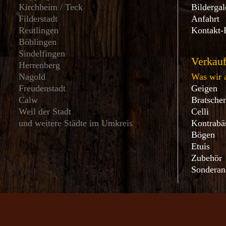
Kirchheim / Teck
Bildergal
Filderstadt
Anfahrt
Reutlingen
Kontakt-
Böblingen
Sindelfingen
Verkauf
Herrenberg
Nagold
Was wir a
Freudenstadt
Geigen
Calw
Bratsche
Weil der Stadt
Celli
und weitere Städte im Umkreis
Kontrabä
Bögen
Etuis
Zubehör
Sonderan