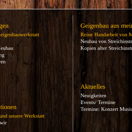
gen
Geigenbau aus mein
Geigenbauwerkstatt
Reine Handarbeit von M
Neubau von Streichinst
Neubau
Kopien alter Streichins
ng
ren
s
Aktuelles
Neuigkeiten
Events/ Termine
tionen
Termine: Konzert Music
und unsere Werkstatt
 wir
t