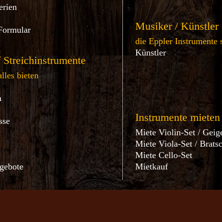
erien
Musiker / Künstler
Formular
die Eppler Instrumente 
Künstler
 Streichinstrumente
lles bieten
n
Instrumente mieten
sse
Miete Violin-Set / Geig
Miete Viola-Set / Brats
Miete Cello-Set
gebote
Mietkauf