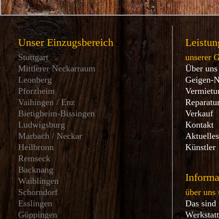
Unser Einzugsbereich
Leistun
Stuttgart
unserer 
Mittlerer Neckarraum
Über uns
Leonberg
Geigen-
Pforzheim
Vermietu
Vaihingen / Enz
Reparatu
Bietigheim-Bissingen
Verkauf
Ludwigsburg
Kontakt
Marbach / Neckar
Aktuelle
Heilbronn
Künstler
Remseck
Backnang
Informa
Waiblingen
Schorndorf
über uns 
Esslingen
Das sind
Göppingen
Werkstat