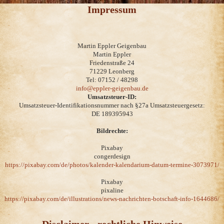
Impressum
Martin Eppler Geigenbau
Martin Eppler
Friedenstraße 24
71229 Leonberg
Tel: 07152 / 48298
info@eppler-geigenbau.de
Umsatzsteuer-ID:
Umsatzsteuer-Identifikationsnummer nach §27a Umsatzsteuergesetz:
DE 189395943
Bildrechte:
Pixabay
congerdesign
https://pixabay.com/de/photos/kalender-kalendarium-datum-termine-3073971/
Pixabay
pixaline
https://pixabay.com/de/illustrations/news-nachrichten-botschaft-info-1644686/