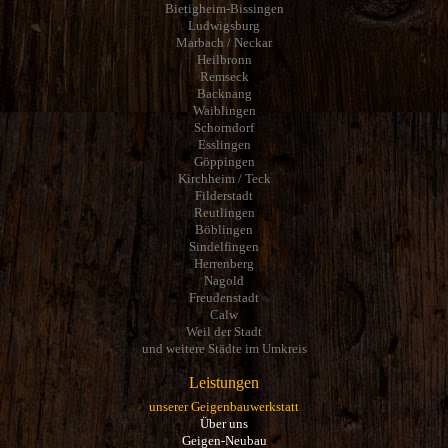
Bietigheim-Bissingen
Ludwigsburg
Marbach / Neckar
Heilbronn
Remseck
Backnang
Waiblingen
Schorndorf
Esslingen
Göppingen
Kirchheim / Teck
Filderstadt
Reutlingen
Böblingen
Sindelfingen
Herrenberg
Nagold
Freudenstadt
Calw
Weil der Stadt
und weitere Städte im Umkreis
Leistungen
unserer Geigenbauwerkstatt
Über uns
Geigen-Neubau