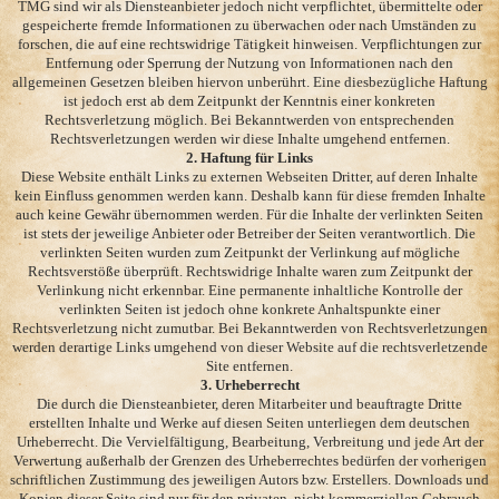
TMG sind wir als Diensteanbieter jedoch nicht verpflichtet, übermittelte oder
gespeicherte fremde Informationen zu überwachen oder nach Umständen zu
forschen, die auf eine rechtswidrige Tätigkeit hinweisen. Verpflichtungen zur
Entfernung oder Sperrung der Nutzung von Informationen nach den
allgemeinen Gesetzen bleiben hiervon unberührt. Eine diesbezügliche Haftung
ist jedoch erst ab dem Zeitpunkt der Kenntnis einer konkreten
Rechtsverletzung möglich. Bei Bekanntwerden von entsprechenden
Rechtsverletzungen werden wir diese Inhalte umgehend entfernen.
2. Haftung für Links
Diese Website enthält Links zu externen Webseiten Dritter, auf deren Inhalte
kein Einfluss genommen werden kann. Deshalb kann für diese fremden Inhalte
auch keine Gewähr übernommen werden. Für die Inhalte der verlinkten Seiten
ist stets der jeweilige Anbieter oder Betreiber der Seiten verantwortlich. Die
verlinkten Seiten wurden zum Zeitpunkt der Verlinkung auf mögliche
Rechtsverstöße überprüft. Rechtswidrige Inhalte waren zum Zeitpunkt der
Verlinkung nicht erkennbar. Eine permanente inhaltliche Kontrolle der
verlinkten Seiten ist jedoch ohne konkrete Anhaltspunkte einer
Rechtsverletzung nicht zumutbar. Bei Bekanntwerden von Rechtsverletzungen
werden derartige Links umgehend von dieser Website auf die rechtsverletzende
Site entfernen.
3. Urheberrecht
Die durch die Diensteanbieter, deren Mitarbeiter und beauftragte Dritte
erstellten Inhalte und Werke auf diesen Seiten unterliegen dem deutschen
Urheberrecht. Die Vervielfältigung, Bearbeitung, Verbreitung und jede Art der
Verwertung außerhalb der Grenzen des Urheberrechtes bedürfen der vorherigen
schriftlichen Zustimmung des jeweiligen Autors bzw. Erstellers. Downloads und
Kopien dieser Seite sind nur für den privaten, nicht kommerziellen Gebrauch