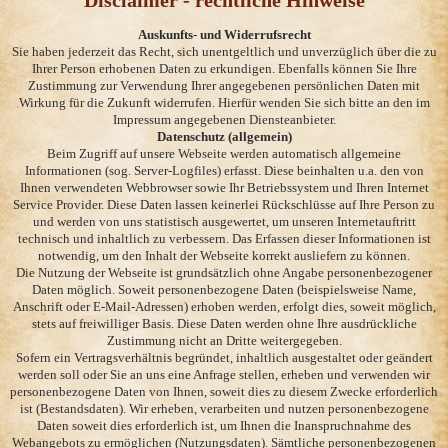
Disclaimer - rechtliche Hinweise
Auskunfts- und Widerrufsrecht
Sie haben jederzeit das Recht, sich unentgeltlich und unverzüglich über die zu
Ihrer Person erhobenen Daten zu erkundigen. Ebenfalls können Sie Ihre
Zustimmung zur Verwendung Ihrer angegebenen persönlichen Daten mit
Wirkung für die Zukunft widerrufen. Hierfür wenden Sie sich bitte an den im
Impressum angegebenen Diensteanbieter.
Datenschutz (allgemein)
Beim Zugriff auf unsere Webseite werden automatisch allgemeine
Informationen (sog. Server-Logfiles) erfasst. Diese beinhalten u.a. den von
Ihnen verwendeten Webbrowser sowie Ihr Betriebssystem und Ihren Internet
Service Provider. Diese Daten lassen keinerlei Rückschlüsse auf Ihre Person zu
und werden von uns statistisch ausgewertet, um unseren Internetauftritt
technisch und inhaltlich zu verbessern. Das Erfassen dieser Informationen ist
notwendig, um den Inhalt der Webseite korrekt ausliefern zu können.
Die Nutzung der Webseite ist grundsätzlich ohne Angabe personenbezogener
Daten möglich. Soweit personenbezogene Daten (beispielsweise Name,
Anschrift oder E-Mail-Adressen) erhoben werden, erfolgt dies, soweit möglich,
stets auf freiwilliger Basis. Diese Daten werden ohne Ihre ausdrückliche
Zustimmung nicht an Dritte weitergegeben.
Sofern ein Vertragsverhältnis begründet, inhaltlich ausgestaltet oder geändert
werden soll oder Sie an uns eine Anfrage stellen, erheben und verwenden wir
personenbezogene Daten von Ihnen, soweit dies zu diesem Zwecke erforderlich
ist (Bestandsdaten). Wir erheben, verarbeiten und nutzen personenbezogene
Daten soweit dies erforderlich ist, um Ihnen die Inanspruchnahme des
Webangebots zu ermöglichen (Nutzungsdaten). Sämtliche personenbezogenen