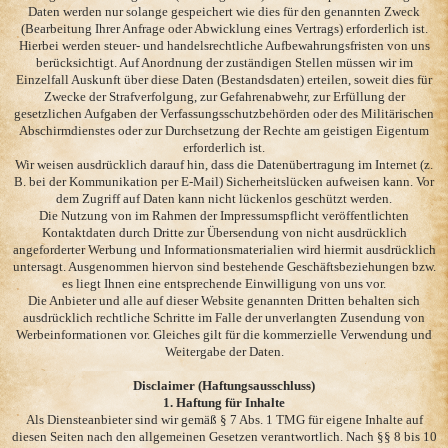
Daten werden nur solange gespeichert wie dies für den genannten Zweck
(Bearbeitung Ihrer Anfrage oder Abwicklung eines Vertrags) erforderlich ist.
Hierbei werden steuer- und handelsrechtliche Aufbewahrungsfristen von uns
berücksichtigt. Auf Anordnung der zuständigen Stellen müssen wir im
Einzelfall Auskunft über diese Daten (Bestandsdaten) erteilen, soweit dies für
Zwecke der Strafverfolgung, zur Gefahrenabwehr, zur Erfüllung der
gesetzlichen Aufgaben der Verfassungsschutzbehörden oder des Militärischen
Abschirmdienstes oder zur Durchsetzung der Rechte am geistigen Eigentum
erforderlich ist.
Wir weisen ausdrücklich darauf hin, dass die Datenübertragung im Internet (z.
B. bei der Kommunikation per E-Mail) Sicherheitslücken aufweisen kann. Vor
dem Zugriff auf Daten kann nicht lückenlos geschützt werden.
Die Nutzung von im Rahmen der Impressumspflicht veröffentlichten
Kontaktdaten durch Dritte zur Übersendung von nicht ausdrücklich
angeforderter Werbung und Informationsmaterialien wird hiermit ausdrücklich
untersagt. Ausgenommen hiervon sind bestehende Geschäftsbeziehungen bzw.
es liegt Ihnen eine entsprechende Einwilligung von uns vor.
Die Anbieter und alle auf dieser Website genannten Dritten behalten sich
ausdrücklich rechtliche Schritte im Falle der unverlangten Zusendung von
Werbeinformationen vor. Gleiches gilt für die kommerzielle Verwendung und
Weitergabe der Daten.
Disclaimer (Haftungsausschluss)
1. Haftung für Inhalte
Als Diensteanbieter sind wir gemäß § 7 Abs. 1 TMG für eigene Inhalte auf
diesen Seiten nach den allgemeinen Gesetzen verantwortlich. Nach §§ 8 bis 10