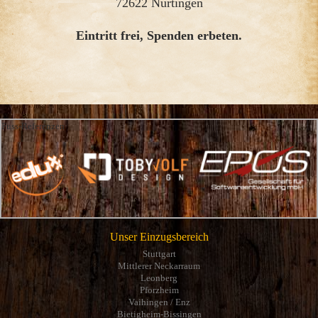
72622 Nürtingen
Eintritt frei, Spenden erbeten.
Fuss-Referenzen
Unser Einzugsbereich
Stuttgart
Mittlerer Neckarraum
Leonberg
Pforzheim
Vaihingen / Enz
Bietigheim-Bissingen