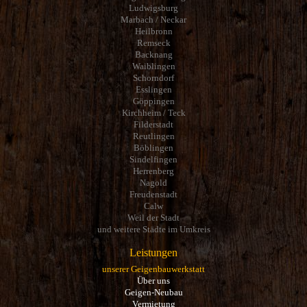
Ludwigsburg
Marbach / Neckar
Heilbronn
Remseck
Backnang
Waiblingen
Schorndorf
Esslingen
Göppingen
Kirchheim / Teck
Filderstadt
Reutlingen
Böblingen
Sindelfingen
Herrenberg
Nagold
Freudenstadt
Calw
Weil der Stadt
und weitere Städte im Umkreis
Leistungen
unserer Geigenbauwerkstatt
Über uns
Geigen-Neubau
Vermietung