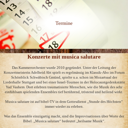
Termine
Konzerte mit musica salutare
Das Kammerorchester wurde 2010 gegründet. Unter der Leitung der
Konzertmeisterin Adelheid Abt spielt es regelmässig im Klassik-Abo im Forum
Schönblick Schwäbisch Gmünd, spielte u.a. schon im Mozartsaal der
Liederhalle Stuttgart und bei einer Israel-Tournee in der Holocaustgedenkstätte
Yad Vashem. Dort erlebten traumatisierte Menschen, wie die Musik des sehr
einfühlsam spielenden Ensembles tief berührend, tröstend und heilend wirkt.
Musica salutare ist auf bibel-TV in dem Gottesdienst „Stunde des Höchsten“
immer wieder zu erleben.
Was das Ensemble einzigartig macht, sind die Improvisationen über Worte der
Bibel. „Musica salutare“ bedeutet „heilsame Musik“.