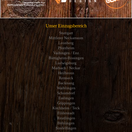
Unser Einzugsbereich
Stuttgart
Mittlerer Neckarraum
Leonberg
Pforzheim
Vaihingen / Enz
Bietigheim-Bissingen
Ludwigsburg
Marbach / Neckar
Heilbronn
Remseck
Backnang
Waiblingen
Schorndorf
Esslingen
Göppingen
Kirchheim / Teck
Filderstadt
Reutlingen
Böblingen
Sindelfingen