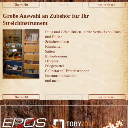
Übersicht
zurück
weiterlesen
Große Auswahl an Zubehör für Ihr
Streichinstrument
Etuis und Cello-Hüllen - siehe
Verkauf von Etuis
und Hüllen
Schulterstützen
Kinnhalter
Saiten
Kolophonium
Dämpfer
Pflegemittel
Cellostachel-Parkettschoner
Instrumentenständer
und mehr
Übersicht
zurück
weiterlesen
Fuss-Referenzen