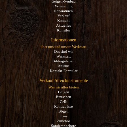
Geigen-Neubau
Vermietung
Reparaturen
Verkauf
Kontakt
Aktuelles
Künstler
Informationen
über uns und unsere Werkstatt
Das sind wir
Werkstatt
Bildergalerien
Anfahrt
Kontakt-Formular
Verkauf Streichinstrumente
Was wir alles bieten
Geigen
Bratschen
Celli
Kontrabässe
Bögen
Etuis
Zubehör
Sonderangebote