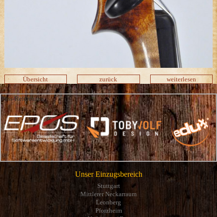
Übersicht
zurück
weiterlesen
Fuss-Referenzen
Unser Einzugsbereich
Stuttgart
Mittlerer Neckarraum
Leonberg
Pforzheim