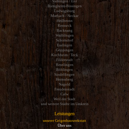
Vaihingen / Enz
Bietigheim-Bissingen
Ludwigsburg
Marbach / Neckar
Heilbronn
Remseck
Backnang
Waiblingen
Schorndorf
Esslingen
Göppingen
Kirchheim / Teck
Filderstadt
Reutlingen
Böblingen
Sindelfingen
Herrenberg
Nagold
Freudenstadt
Calw
Weil der Stadt
und weitere Städte im Umkreis
Leistungen
unserer Geigenbauwerkstatt
Über uns