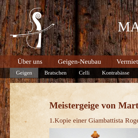
MA
Über uns
Geigen-Neubau
Vermie
Geigen
Bratschen
Celli
Kontrabässe
Meistergeige von Mart
1.Kopie einer Giambattista Rog