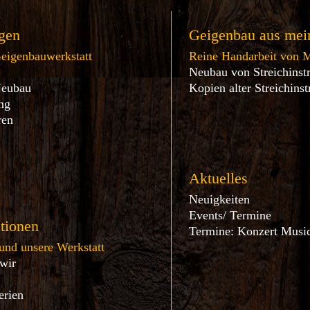
gen
Geigenbau aus mein
Geigenbauwerkstatt
Reine Handarbeit von M
Neubau von Streichinst
Neubau
Kopien alter Streichins
ng
ren
s
Aktuelles
Neuigkeiten
Events/ Termine
tionen
Termine: Konzert Music
und unsere Werkstatt
 wir
t
erien