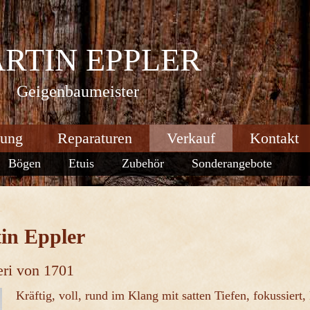
RTIN EPPLER
Geigenbaumeister
tung
Reparaturen
Verkauf
Kontakt
Bögen
Etuis
Zubehör
Sonderangebote
in Eppler
eri von 1701
Kräftig, voll, rund im Klang mit satten Tiefen, fokussiert, 