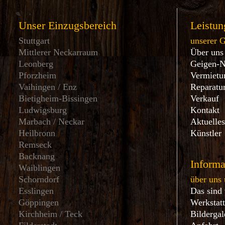
Unser Einzugsbereich
Leistun
Stuttgart
unserer 
Mittlerer Neckarraum
Über uns
Leonberg
Geigen-
Pforzheim
Vermietu
Vaihingen / Enz
Reparatu
Bietigheim-Bissingen
Verkauf
Ludwigsburg
Kontakt
Marbach / Neckar
Aktuelle
Heilbronn
Künstler
Remseck
Backnang
Informa
Waiblingen
Schorndorf
über uns 
Esslingen
Das sind
Göppingen
Werkstat
Kirchheim / Teck
Bildergal