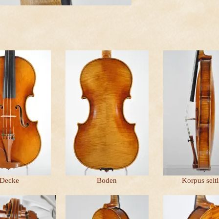
Decke
Boden
Korpus seitl