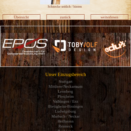
Schnecke seitlich / hinten
Übersicht
zurück
weiterlesen
Fuss-Referenzen
Unser Einzugsbereich
Stuttgart
Mittlerer Neckarraum
Leonberg
Pforzheim
Vaihingen / Enz
Bietigheim-Bissingen
Ludwigsburg
Marbach / Neckar
Heilbronn
Remseck