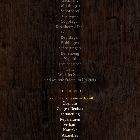
Backnang
Waiblingen
Schorndorf
Esslingen
Göppingen
Kirchheim / Teck
Filderstadt
Reutlingen
Böblingen
Sindelfingen
Herrenberg
Nagold
Freudenstadt
Calw
Weil der Stadt
und weitere Städte im Umkreis
Leistungen
unserer Geigenbauwerkstatt
Über uns
Geigen-Neubau
Vermietung
Reparaturen
Verkauf
Kontakt
Aktuelles