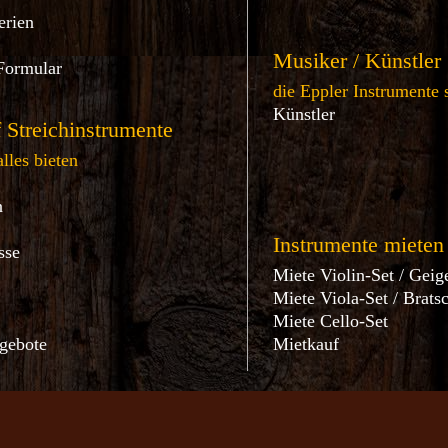
erien
Musiker / Künstler
Formular
die Eppler Instrumente 
Künstler
 Streichinstrumente
lles bieten
n
Instrumente mieten
sse
Miete Violin-Set / Geig
Miete Viola-Set / Brats
Miete Cello-Set
gebote
Mietkauf