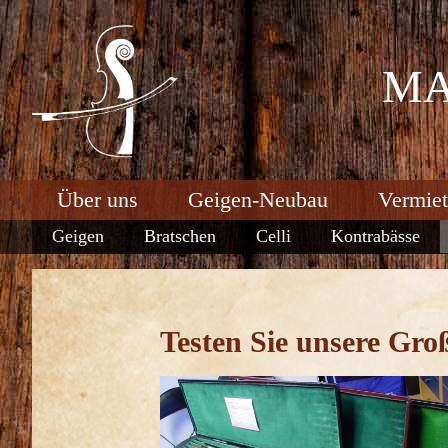
MA
Über uns
Geigen-Neubau
Vermie
Geigen
Bratschen
Celli
Kontrabässe
Testen Sie unsere Gr