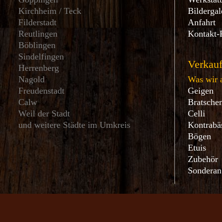
Kirchheim / Teck
Bildergal
Filderstadt
Anfahrt
Reutlingen
Kontakt-
Böblingen
Sindelfingen
Verkauf
Herrenberg
Nagold
Was wir a
Freudenstadt
Geigen
Calw
Bratsche
Weil der Stadt
Celli
und weitere Städte im Umkreis
Kontrabä
Bögen
Etuis
Zubehör
Sonderan