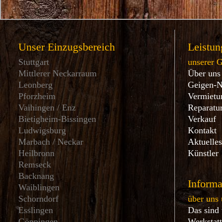
Unser Einzugsbereich
Leistun
Stuttgart
unserer 
Mittlerer Neckarraum
Über uns
Leonberg
Geigen-
Pforzheim
Vermietu
Vaihingen / Enz
Reparatu
Bietigheim-Bissingen
Verkauf
Ludwigsburg
Kontakt
Marbach / Neckar
Aktuelle
Heilbronn
Künstler
Remseck
Backnang
Informa
Waiblingen
Schorndorf
über uns 
Esslingen
Das sind
Göppingen
Werkstat