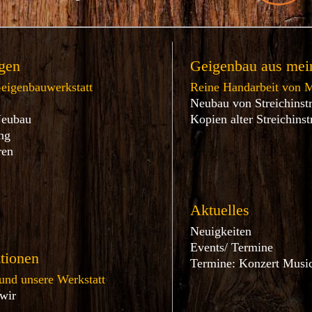
gen
Geigenbau aus mein
Geigenbauwerkstatt
Reine Handarbeit von M
Neubau von Streichinst
Neubau
Kopien alter Streichins
ng
ren
s
Aktuelles
Neuigkeiten
Events/ Termine
tionen
Termine: Konzert Music
und unsere Werkstatt
 wir
t