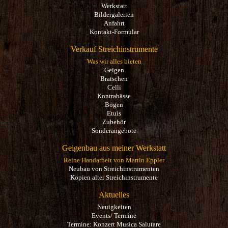
Werkstatt
Bildergalerien
Anfahrt
Kontakt-Formular
Verkauf Streichinstrumente
Was wir alles bieten
Geigen
Bratschen
Celli
Kontrabässe
Bögen
Etuis
Zubehör
Sonderangebote
Geigenbau aus meiner Werkstatt
Reine Handarbeit von Martin Eppler
Neubau von Streichinstrumenten
Kopien alter Streichinstrumente
Aktuelles
Neuigkeiten
Events/ Termine
Termine: Konzert Musica Salutare