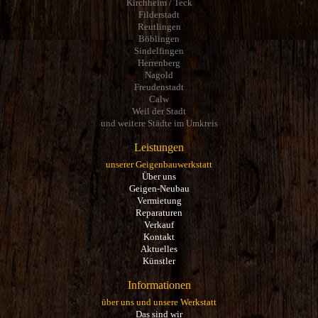
Kirchheim / Teck
Filderstadt
Reutlingen
Böblingen
Sindelfingen
Herrenberg
Nagold
Freudenstadt
Calw
Weil der Stadt
und weitere Städte im Umkreis
Leistungen
unserer Geigenbauwerkstatt
Über uns
Geigen-Neubau
Vermietung
Reparaturen
Verkauf
Kontakt
Aktuelles
Künstler
Informationen
über uns und unsere Werkstatt
Das sind wir