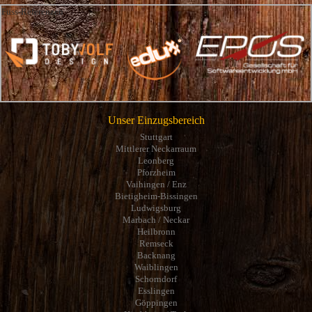
Fuss-Referenzen
Unser Einzugsbereich
Stuttgart
Mittlerer Neckarraum
Leonberg
Pforzheim
Vaihingen / Enz
Bietigheim-Bissingen
Ludwigsburg
Marbach / Neckar
Heilbronn
Remseck
Backnang
Waiblingen
Schorndorf
Esslingen
Göppingen