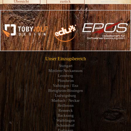
Übersicht
zurück
weiterlesen
Fuss-Referenzen
Unser Einzugsbereich
Stuttgart
Mittlerer Neckarraum
Leonberg
Pforzheim
Vaihingen / Enz
Bietigheim-Bissingen
Ludwigsburg
Marbach / Neckar
Heilbronn
Remseck
Backnang
Waiblingen
Schorndorf
Esslingen