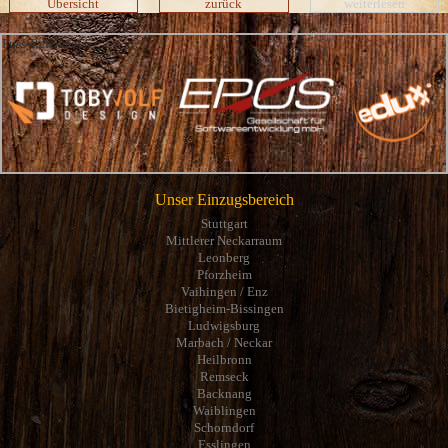
Übersicht
zurück
weiterlesen
Fuss-Referenzen
Unser Einzugsbereich
Stuttgart
Mittlerer Neckarraum
Leonberg
Pforzheim
Vaihingen / Enz
Bietigheim-Bissingen
Ludwigsburg
Marbach / Neckar
Heilbronn
Remseck
Backnang
Waiblingen
Schorndorf
Esslingen