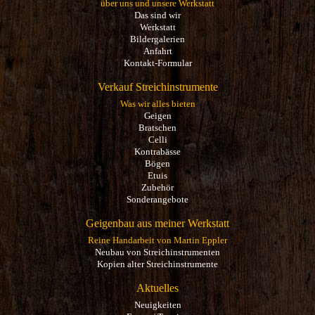
über uns und unsere Werkstatt
Das sind wir
Werkstatt
Bildergalerien
Anfahrt
Kontakt-Formular
Verkauf Streichinstrumente
Was wir alles bieten
Geigen
Bratschen
Celli
Kontrabässe
Bögen
Etuis
Zubehör
Sonderangebote
Geigenbau aus meiner Werkstatt
Reine Handarbeit von Martin Eppler
Neubau von Streichinstrumenten
Kopien alter Streichinstrumente
Aktuelles
Neuigkeiten